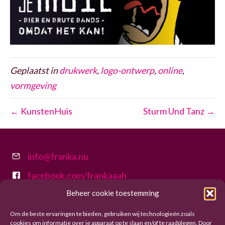
Geplaatst in
drukwerk
,
logo-ontwerp
,
online
,
vormgeving
← KunstenHuis
Sturm Und Tanz →
info@franka.nu
info@franka.nu
facebook.com/frankaaah
facebook.com/frankaaah
Beheer cookie toestemming
instagram.com/franka.nu
instagram.com/franka.nu/
Om de beste ervaringen te bieden, gebruiken wij technologieën zoals
Franka.nu is onderdeel van
Kreatief
cookies om informatie over je apparaat op te slaan en/of te raadplegen. Door